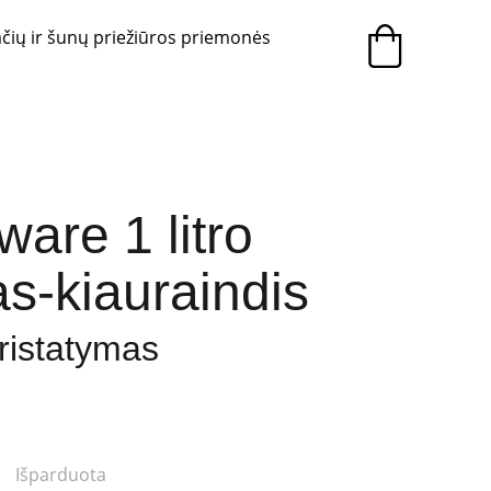
čių ir šunų priežiūros priemonės
are 1 litro
s-kiauraindis
pristatymas
Išparduota