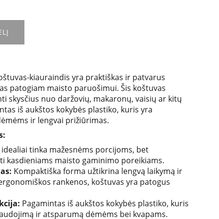
ELĮ
oštuvas-kiauraindis yra praktiškas ir patvarus
irtas patogiam maisto paruošimui. Šis koštuvas
nti skysčius nuo daržovių, makaronų, vaisių ar kitų
tas iš aukštos kokybės plastiko, kuris yra
dėmėms ir lengvai prižiūrimas.
s:
– idealiai tinka mažesnėms porcijoms, bet
i kasdieniams maisto gaminimo poreikiams.
as:
Kompaktiška forma užtikrina lengvą laikymą ir
 ergonomiškos rankenos, koštuvas yra patogus
kcija:
Pagamintas iš aukštos kokybės plastiko, kuris
kį naudojimą ir atsparumą dėmėms bei kvapams.