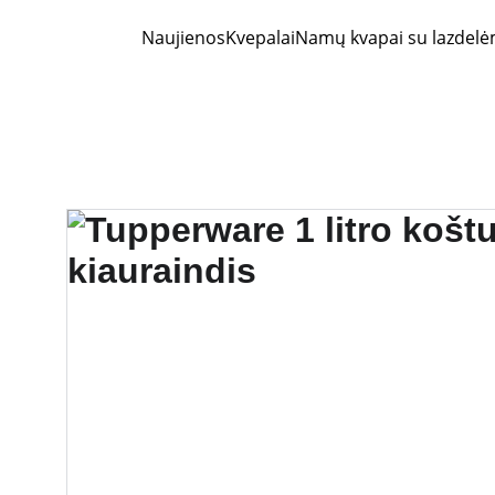
Naujienos
Kvepalai
Namų kvapai su lazdelė