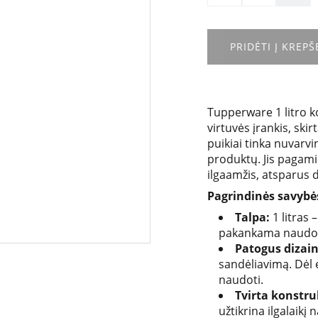
PRIDĖTI Į KREPŠ
Tupperware 1 litro k
virtuvės įrankis, sk
puikiai tinka nuvarvi
produktų. Jis pagamin
ilgaamžis, atsparus 
Pagrindinės savybė
Talpa:
1 litras 
pakankama naudot
Patogus dizain
sandėliavimą. Dėl
naudoti.
Tvirta konstru
užtikrina ilgalai