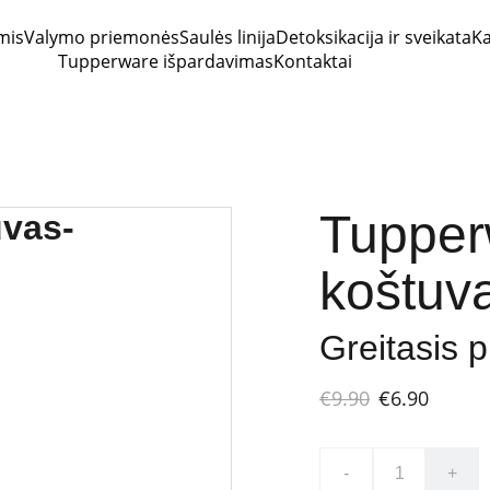
mis
Valymo priemonės
Saulės linija
Detoksikacija ir sveikata
Ka
Tupperware išpardavimas
Kontaktai
Tupperw
koštuva
Greitasis 
€9.90
€6.90
-
+